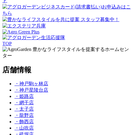
TOP
豊かなライフスタイルを提案するホームセン
ター
店舗情報
・神戸駒ヶ林店
・神戸星陵台店
・姫路店
・網干店
・太子店
・龍野店
・飾西店
・山吹店
・砥堀店