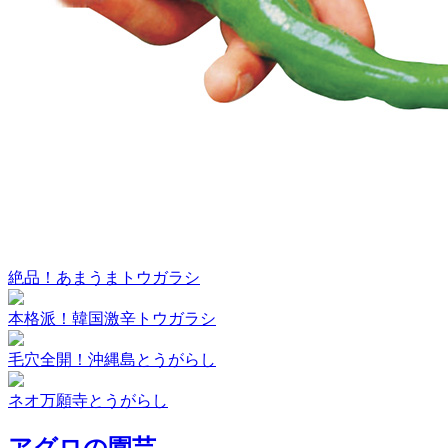
絶品！あまうまトウガラシ
本格派！韓国激辛トウガラシ
毛穴全開！沖縄島とうがらし
ネオ万願寺とうがらし