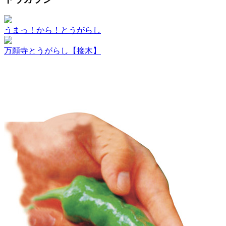
うまっ！から！とうがらし
万願寺とうがらし【接木】