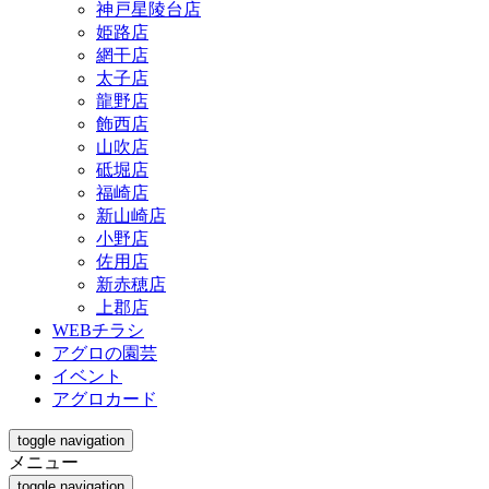
神戸星陵台店
姫路店
網干店
太子店
龍野店
飾西店
山吹店
砥堀店
福崎店
新山崎店
小野店
佐用店
新赤穂店
上郡店
WEBチラシ
アグロの園芸
イベント
アグロカード
toggle navigation
メニュー
toggle navigation