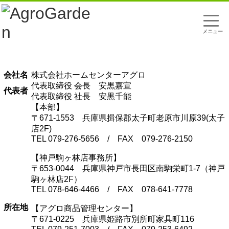
t
o
g
g
l
企業情報
e
n
a
会社名
株式会社ホームセンターアグロ
v
代表取締役 会長 安黒嘉宣
i
代表者
g
代表取締役 社長 安黒千能
a
【本部】
t
〒671-1553 兵庫県揖保郡太子町老原市川原39(太子
i
o
店2F)
n
TEL 079-276-5656 / FAX 079-276-2150
【神戸駒ヶ林店事務所】
〒653-0044 兵庫県神戸市長田区南駒栄町1-7（神戸
駒ヶ林店2F）
TEL 078-646-4466 / FAX 078-641-7778
所在地
【アグロ商品管理センター】
〒671-0225 兵庫県姫路市別所町家具町116