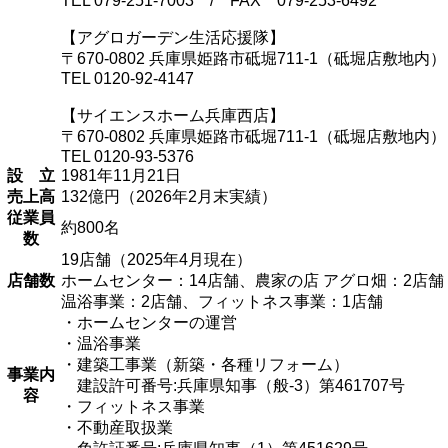
TEL 079-251-7003 / FAX 079-253-6492
【アグロガーデン生活応援隊】
〒670-0802 兵庫県姫路市砥堀711-1（砥堀店敷地内）
TEL 0120-92-4147
【サイエンスホーム兵庫西店】
〒670-0802 兵庫県姫路市砥堀711-1（砥堀店敷地内）
TEL 0120-93-5376
設 立
1981年11月21日
売上高
132億円（2026年2月末実績）
従業員
約800名
数
19店舗（2025年4月現在）
店舗数
ホームセンター：14店舗、農家の店 アグロ畑：2店舗
温浴事業：2店舗、フィットネス事業：1店舗
・ホームセンターの運営
・温浴事業
・建築工事業（新築・各種リフォーム）
事業内
建設許可番号:兵庫県知事（般-3）第461707号
容
・フィットネス事業
・不動産取扱業