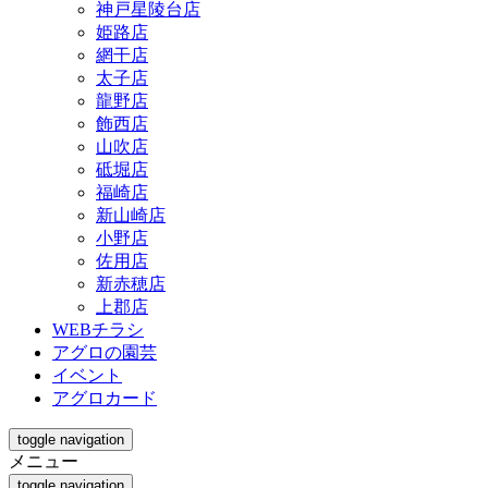
神戸星陵台店
姫路店
網干店
太子店
龍野店
飾西店
山吹店
砥堀店
福崎店
新山崎店
小野店
佐用店
新赤穂店
上郡店
WEBチラシ
アグロの園芸
イベント
アグロカード
toggle navigation
メニュー
toggle navigation