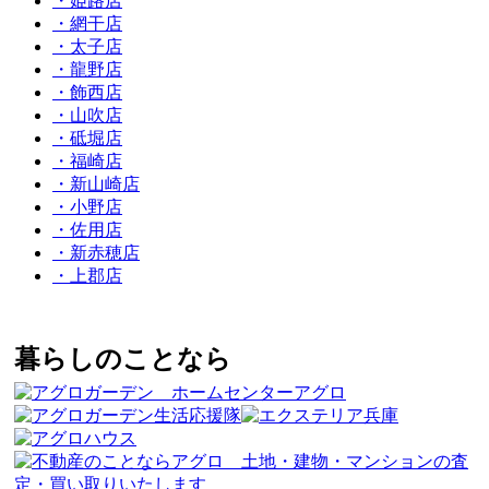
・姫路店
・網干店
・太子店
・龍野店
・飾西店
・山吹店
・砥堀店
・福崎店
・新山崎店
・小野店
・佐用店
・新赤穂店
・上郡店
暮らしのことなら