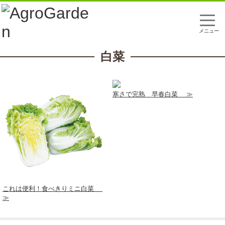
t
o
g
g
l
白菜
e
n
a
v
i
g
寒さで完熟 早春白菜
a
t
i
o
n
これは便利！食べきりミニ白菜