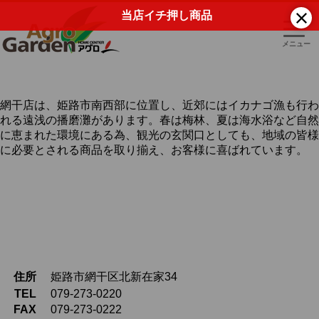
当店イチ押し商品
t
o
g
g
l
網干店
e
n
a
網干店は、姫路市南西部に位置し、近郊にはイカナゴ漁も行わ
v
れる遠浅の播磨灘があります。春は梅林、夏は海水浴など自然
i
g
に恵まれた環境にある為、観光の玄関口としても、地域の皆様
a
に必要とされる商品を取り揃え、お客様に喜ばれています。
t
i
o
n
住所
姫路市網干区北新在家34
TEL
079-273-0220
FAX
079-273-0222