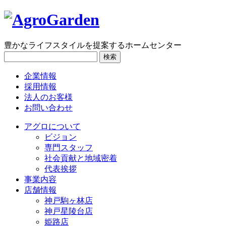
豊かなライフスタイルを提案するホームセンター
検索
企業情報
採用情報
法人のお客様
お問い合わせ
アグロについて
ビジョン
専門スタッフ
社会貢献と地域密着
代表挨拶
事業内容
店舗情報
神戸駒ヶ林店
神戸星陵台店
姫路店