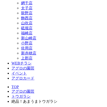
網干店
太子店
龍野店
飾西店
山吹店
砥堀店
福崎店
新山崎店
小野店
佐用店
新赤穂店
上郡店
WEBチラシ
アグロの園芸
イベント
アグロカード
TOP
アグロの園芸
トウガラシ
絶品！あまうまトウガラシ