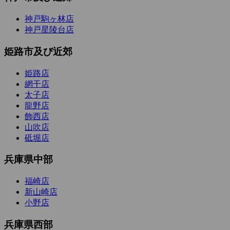
神戸駒ヶ林店
神戸星陵台店
姫路市及び近郊
姫路店
網干店
太子店
龍野店
飾西店
山吹店
砥堀店
兵庫県中部
福崎店
新山崎店
小野店
兵庫県西部