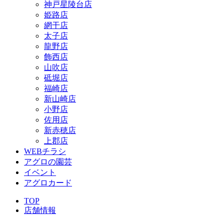
神戸星陵台店
姫路店
網干店
太子店
龍野店
飾西店
山吹店
砥堀店
福崎店
新山崎店
小野店
佐用店
新赤穂店
上郡店
WEBチラシ
アグロの園芸
イベント
アグロカード
TOP
店舗情報