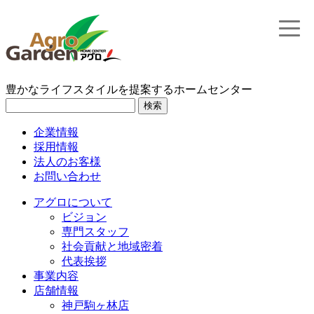
toggle
naviga
豊かなライフスタイルを提案するホームセンター
検索
企業情報
採用情報
法人のお客様
お問い合わせ
アグロについて
ビジョン
専門スタッフ
社会貢献と地域密着
代表挨拶
事業内容
店舗情報
神戸駒ヶ林店