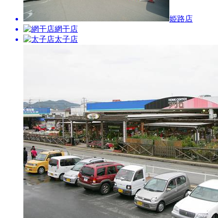
姫路店
網干店
太子店