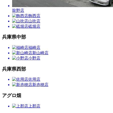
龍野店
飾西店
山吹店
砥堀店
兵庫県中部
福崎店
新山崎店
小野店
兵庫県西部
佐用店
新赤穂店
アグロ畑
上郡店