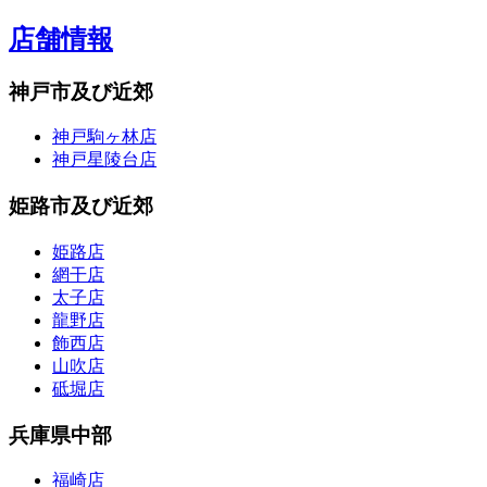
店舗情報
神戸市及び近郊
神戸駒ヶ林店
神戸星陵台店
姫路市及び近郊
姫路店
網干店
太子店
龍野店
飾西店
山吹店
砥堀店
兵庫県中部
福崎店