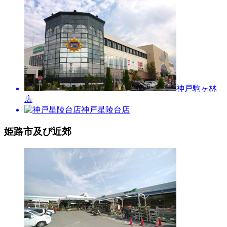
神戸駒ヶ林
店
神戸星陵台店
姫路市及び近郊