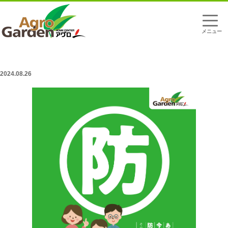
t
o
g
g
l
「防災BOOK」公開のお知らせ
e
n
a
2024.08.26
v
i
g
a
t
i
o
n