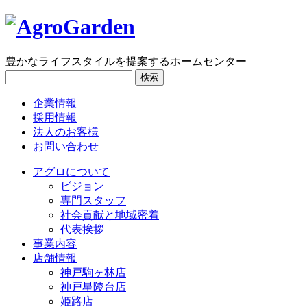
豊かなライフスタイルを提案するホームセンター
検索
企業情報
採用情報
法人のお客様
お問い合わせ
アグロについて
ビジョン
専門スタッフ
社会貢献と地域密着
代表挨拶
事業内容
店舗情報
神戸駒ヶ林店
神戸星陵台店
姫路店