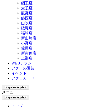
網干店
太子店
龍野店
飾西店
山吹店
砥堀店
福崎店
新山崎店
小野店
佐用店
新赤穂店
上郡店
WEBチラシ
アグロの園芸
イベント
アグロカード
toggle navigation
メニュー
toggle navigation
トップ