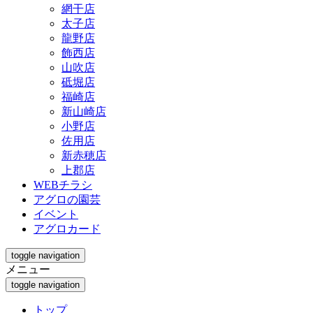
網干店
太子店
龍野店
飾西店
山吹店
砥堀店
福崎店
新山崎店
小野店
佐用店
新赤穂店
上郡店
WEBチラシ
アグロの園芸
イベント
アグロカード
toggle navigation
メニュー
toggle navigation
トップ