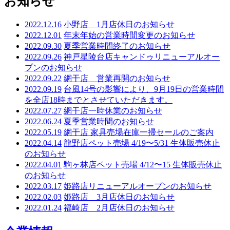
お知らせ
2022.12.16
小野店 1月店休日のお知らせ
2022.12.01
年末年始の営業時間変更のお知らせ
2022.09.30
夏季営業時間終了のお知らせ
2022.09.26
神戸星陵台店キャンドゥリニューアルオー
プンのお知らせ
2022.09.22
網干店 営業再開のお知らせ
2022.09.19
台風14号の影響により、9月19日の営業時間
を全店18時までとさせていただきます。
2022.07.27
網干店一時休業のお知らせ
2022.06.24
夏季営業時間のお知らせ
2022.05.19
網干店 家具売場在庫一掃セールのご案内
2022.04.14
龍野店ペット売場 4/19〜5/31 生体販売休止
のお知らせ
2022.04.01
駒ヶ林店ペット売場 4/12〜15 生体販売休止
のお知らせ
2022.03.17
姫路店リニューアルオープンのお知らせ
2022.02.03
姫路店 3月店休日のお知らせ
2022.01.24
福崎店 2月店休日のお知らせ