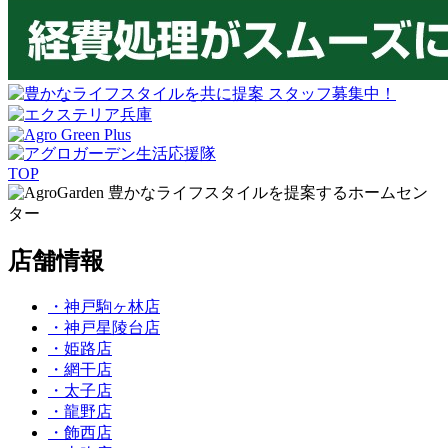
TOP
豊かなライフスタイルを提案するホームセン
ター
店舗情報
・神戸駒ヶ林店
・神戸星陵台店
・姫路店
・網干店
・太子店
・龍野店
・飾西店