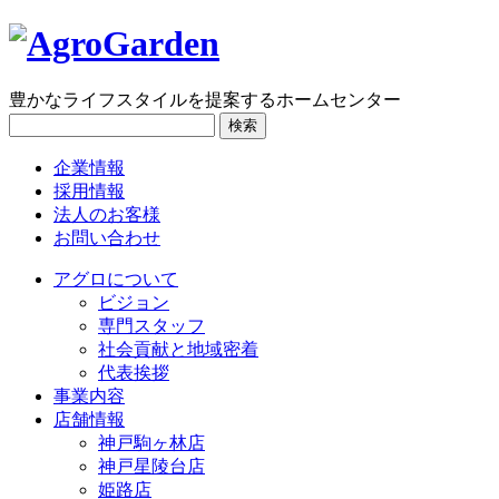
豊かなライフスタイルを提案するホームセンター
検索
企業情報
採用情報
法人のお客様
お問い合わせ
アグロについて
ビジョン
専門スタッフ
社会貢献と地域密着
代表挨拶
事業内容
店舗情報
神戸駒ヶ林店
神戸星陵台店
姫路店