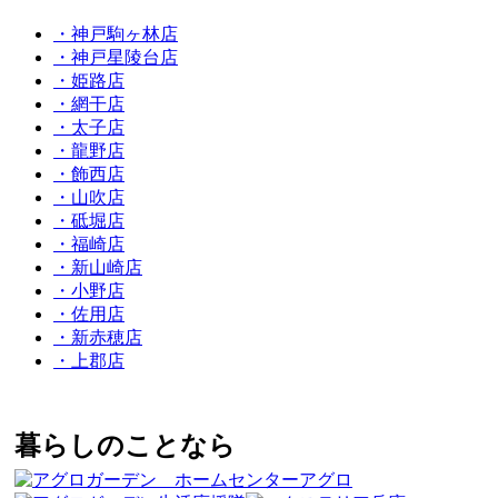
・神戸駒ヶ林店
・神戸星陵台店
・姫路店
・網干店
・太子店
・龍野店
・飾西店
・山吹店
・砥堀店
・福崎店
・新山崎店
・小野店
・佐用店
・新赤穂店
・上郡店
暮らしのことなら