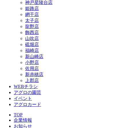
神戸星陵台店
姫路店
網干店
太子店
龍野店
飾西店
山吹店
砥堀店
福崎店
新山崎店
小野店
佐用店
新赤穂店
上郡店
WEBチラシ
アグロの園芸
イベント
アグロカード
TOP
企業情報
お知らせ