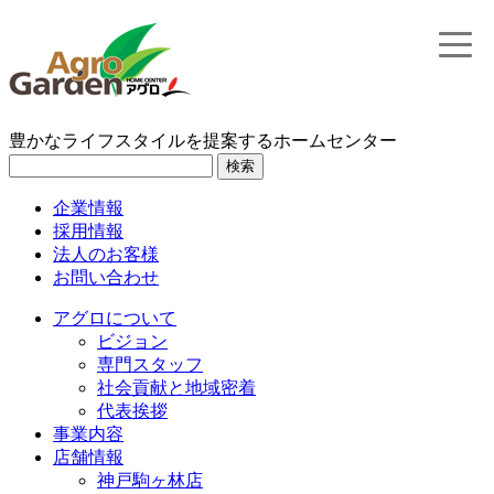
toggle
naviga
豊かなライフスタイルを提案するホームセンター
検索
企業情報
採用情報
法人のお客様
お問い合わせ
アグロについて
ビジョン
専門スタッフ
社会貢献と地域密着
代表挨拶
事業内容
店舗情報
神戸駒ヶ林店