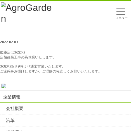
t
o
g
g
l
姫路店 3月店休日のお知らせ
e
n
a
2022.02.03
v
i
姫路店は3/2(水)
g
店舗改装工事の為休業いたします。
a
t
3/3(木)あさ9時より通常営業いたします。
i
ご迷惑をお掛けしますが、ご理解の程宜しくお願いいたします。
o
n
企業情報
会社概要
沿革