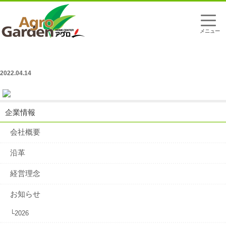
t
o
g
g
l
龍野店ペット売場 4/19〜5/31 生体販売休止のお知らせ
e
n
a
2022.04.14
v
i
g
a
t
企業情報
i
o
n
会社概要
沿革
経営理念
お知らせ
└2026