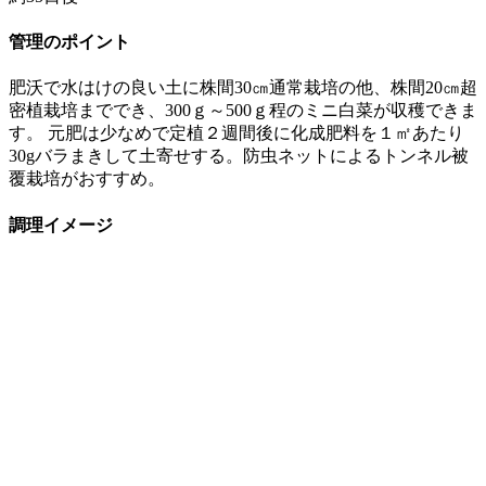
管理のポイント
肥沃で水はけの良い土に株間30㎝通常栽培の他、株間20㎝超
密植栽培まででき、300ｇ～500ｇ程のミニ白菜が収穫できま
す。 元肥は少なめで定植２週間後に化成肥料を１㎡あたり
30gバラまきして土寄せする。防虫ネットによるトンネル被
覆栽培がおすすめ。
調理イメージ