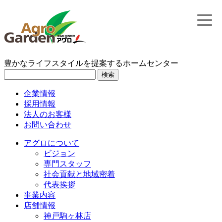
toggle
naviga
豊かなライフスタイルを提案するホームセンター
検索
企業情報
採用情報
法人のお客様
お問い合わせ
アグロについて
ビジョン
専門スタッフ
社会貢献と地域密着
代表挨拶
事業内容
店舗情報
神戸駒ヶ林店