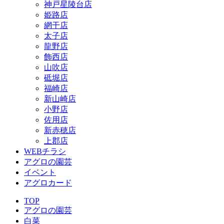
神戸星陵台店
姫路店
網干店
太子店
龍野店
飾西店
山吹店
砥堀店
福崎店
新山崎店
小野店
佐用店
新赤穂店
上郡店
WEBチラシ
アグロの園芸
イベント
アグロカード
TOP
アグロの園芸
白菜