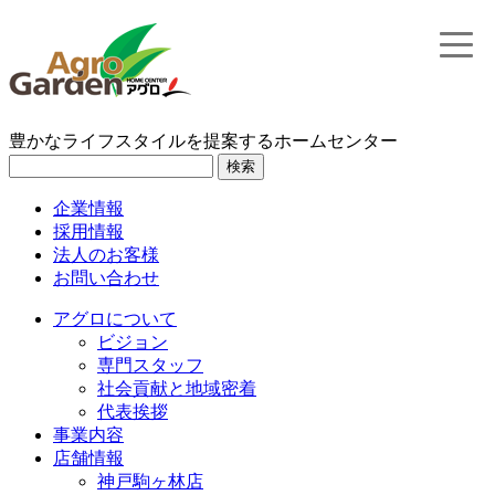
toggle
naviga
豊かなライフスタイルを提案するホームセンター
検索
企業情報
採用情報
法人のお客様
お問い合わせ
アグロについて
ビジョン
専門スタッフ
社会貢献と地域密着
代表挨拶
事業内容
店舗情報
神戸駒ヶ林店