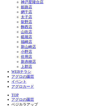
神戸星陵台店
姫路店
網干店
太子店
龍野店
飾西店
山吹店
砥堀店
福崎店
新山崎店
小野店
佐用店
新赤穂店
上郡店
WEBチラシ
アグロの園芸
イベント
アグロカード
TOP
アグロの園芸
ベジカラアップ