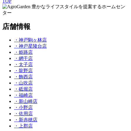
TOP
豊かなライフスタイルを提案するホームセン
ター
店舗情報
・神戸駒ヶ林店
・神戸星陵台店
・姫路店
・網干店
・太子店
・龍野店
・飾西店
・山吹店
・砥堀店
・福崎店
・新山崎店
・小野店
・佐用店
・新赤穂店
・上郡店