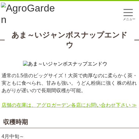
t
o
g
g
l
あま～いジャンボスナップエンド
e
n
a
ウ
v
i
g
a
t
i
通常の1.5倍のビッグサイズ！大莢で肉厚なのに柔らかく莢・
o
n
実ともに食べられ、甘みも強い。うどん粉病に強く 株の枯れ
あがりが遅いので長期間収穫が可能。
店舗の在庫は、アグロガーデン各店にお問い合わせ下さい ≫
収穫時期
4月中旬～