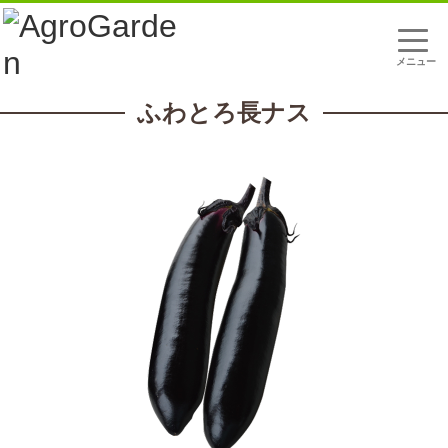
t
o
g
g
l
ふわとろ長ナス
e
n
a
v
i
g
a
t
i
o
n