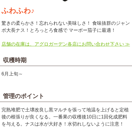
ふわふわ♪
驚きの柔らかさ！忘れられない美味しさ！ 食味抜群のジャン
ボ大長ナス！とろっとろ食感で マーボー茄子に最適！
店舗の在庫は、アグロガーデン各店にお問い合わせ下さい ≫
収穫時期
6月上旬～
管理のポイント
完熟堆肥で土壌改良し黒マルチを張って地温を上げると定植
後の根張りが良くなる。一番果の収穫後10日に1回化成肥料
を与える。ナスは水が大好き！水切れしないように注意！