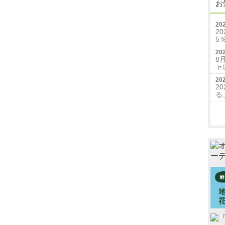
お
202
2
5
202
8
ャ
202
2
る
つ