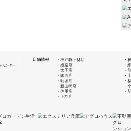
店舗情報
・神戸駒ヶ林店
・
・姫路店
・
ムセンター
・太子店
・
・飾西店
・
・砥堀店
・
・新山崎店
・
・佐用店
・
・上郡店