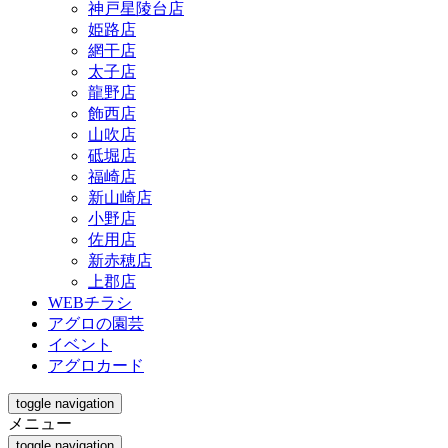
神戸星陵台店
姫路店
網干店
太子店
龍野店
飾西店
山吹店
砥堀店
福崎店
新山崎店
小野店
佐用店
新赤穂店
上郡店
WEBチラシ
アグロの園芸
イベント
アグロカード
toggle navigation
メニュー
toggle navigation