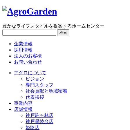
豊かなライフスタイルを提案するホームセンター
検索
企業情報
採用情報
法人のお客様
お問い合わせ
アグロについて
ビジョン
専門スタッフ
社会貢献と地域密着
代表挨拶
事業内容
店舗情報
神戸駒ヶ林店
神戸星陵台店
姫路店