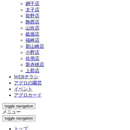
網干店
太子店
龍野店
飾西店
山吹店
砥堀店
福崎店
新山崎店
小野店
佐用店
新赤穂店
上郡店
WEBチラシ
アグロの園芸
イベント
アグロカード
toggle navigation
メニュー
toggle navigation
トップ