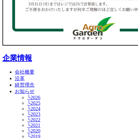
企業情報
会社概要
沿革
経営理念
お知らせ
└2026
└2025
└2024
└2023
└2022
└2021
└2020
└2019