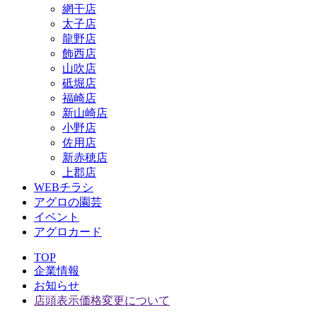
網干店
太子店
龍野店
飾西店
山吹店
砥堀店
福崎店
新山崎店
小野店
佐用店
新赤穂店
上郡店
WEBチラシ
アグロの園芸
イベント
アグロカード
TOP
企業情報
お知らせ
店頭表示価格変更について