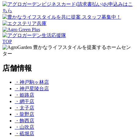
TOP
豊かなライフスタイルを提案するホームセン
ター
店舗情報
・神戸駒ヶ林店
・神戸星陵台店
・姫路店
・網干店
・太子店
・龍野店
・飾西店
・山吹店
・砥堀店