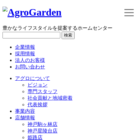
toggle
naviga
豊かなライフスタイルを提案するホームセンター
検索
企業情報
採用情報
法人のお客様
お問い合わせ
アグロについて
ビジョン
専門スタッフ
社会貢献と地域密着
代表挨拶
事業内容
店舗情報
神戸駒ヶ林店
神戸星陵台店
姫路店