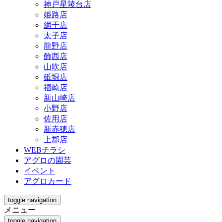
神戸星陵台店
姫路店
網干店
太子店
龍野店
飾西店
山吹店
砥堀店
福崎店
新山崎店
小野店
佐用店
新赤穂店
上郡店
WEBチラシ
アグロの園芸
イベント
アグロカード
toggle navigation
メニュー
toggle navigation