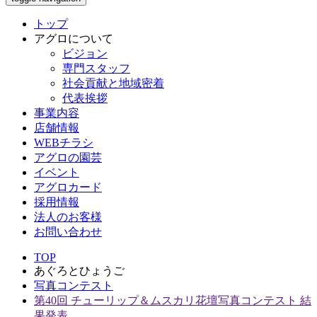
トップ
アグロについて
ビジョン
専門スタッフ
社会貢献と地域密着
代表挨拶
事業内容
店舗情報
WEBチラシ
アグロの園芸
イベント
アグロカード
採用情報
法人のお客様
お問い合わせ
TOP
あぐろとひょうご
写真コンテスト
第40回 チューリップ＆ムスカリ花壇写真コンテスト 結
果発表