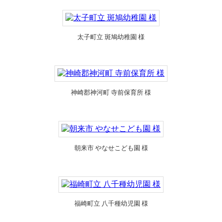
太子町立 斑鳩幼稚園 様
神崎郡神河町 寺前保育所 様
朝来市 やなせこども園 様
福崎町立 八千種幼児園 様