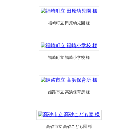
福崎町立 田原幼児園 様
福崎町立 福崎小学校 様
姫路市立 高浜保育所 様
高砂市立 高砂こども園 様