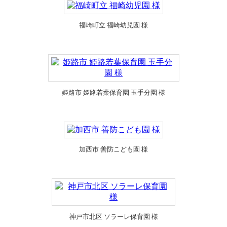
福崎町立 福崎幼児園 様
姫路市 姫路若葉保育園 玉手分園 様
加西市 善防こども園 様
神戸市北区 ソラーレ保育園 様