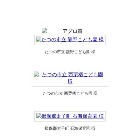
たつの市立 龍野こども園 様
たつの市立 西栗栖こども園 様
揖保郡太子町 石海保育園 様