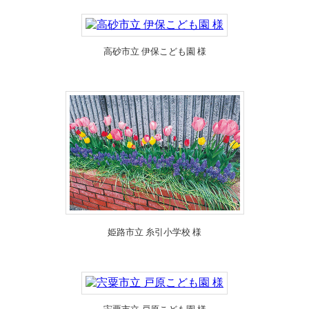
高砂市立 伊保こども園 様
姫路市立 糸引小学校 様