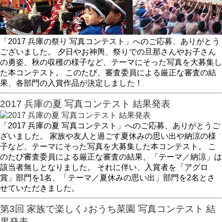
「2017 兵庫の祭り 写真コンテスト」へのご応募、ありがとう
ございました。 夕日やお神輿、祭りでの旦那さんやお子さん
の勇姿、秋の収穫の様子など、テーマにそった写真を大募集し
た本コンテスト。 このたび、審査委員による厳正な審査の結
果、各部門の入賞作品が決定しました！
2017 兵庫の夏 写真コンテスト 結果発表
「2017 兵庫の夏 写真コンテスト」へのご応募、ありがとうご
ざいました。 家族や友人と過ごす夏休みの思い出や納涼の様
子など、テーマにそった写真を大募集した本コンテスト。 こ
のたび審査委員による厳正な審査の結果、「テーマ／納涼」は
該当者無しとなりました。 それに伴い、入賞者を「アグロ
賞」部門を1名、「テーマ／夏休みの思い出」部門を2名とさ
せていただきました。
第3回 家族で楽しく♪おうち菜園 写真コンテスト 結
果発表