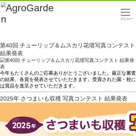
t
o
g
g
l
アグロ写真コンテスト情報
e
n
a
第40回 チューリップ＆ムスカリ花壇写真コンテスト
v
i
結果発表
g
a
t
i
今年もたくさんのご応募ありがとうございました。厳正な審査
o
n
の結果、各賞を発表させていただきます。受賞された園・校に
は賞品を進呈させていただきます。
2025年 さつまいも収穫 写真コンテスト 結果発表