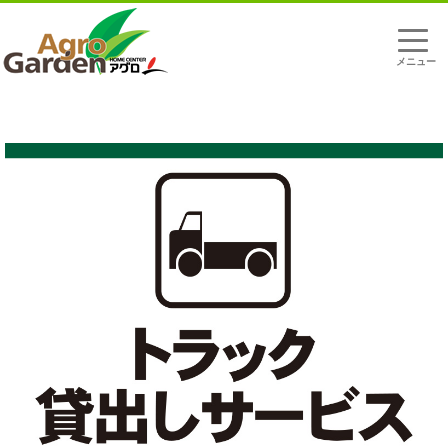
t
o
g
g
l
軽トラック、1tトラック 貸出（60分無料）
e
n
a
v
i
g
a
t
i
o
n