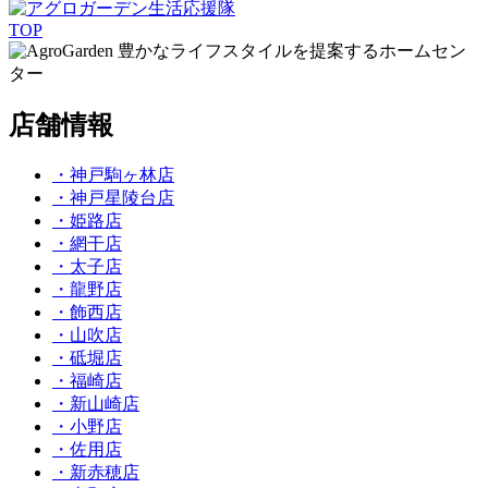
TOP
豊かなライフスタイルを提案するホームセン
ター
店舗情報
・神戸駒ヶ林店
・神戸星陵台店
・姫路店
・網干店
・太子店
・龍野店
・飾西店
・山吹店
・砥堀店
・福崎店
・新山崎店
・小野店
・佐用店
・新赤穂店