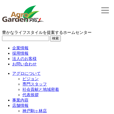
toggle
naviga
豊かなライフスタイルを提案するホームセンター
検索
企業情報
採用情報
法人のお客様
お問い合わせ
アグロについて
ビジョン
専門スタッフ
社会貢献と地域密着
代表挨拶
事業内容
店舗情報
神戸駒ヶ林店