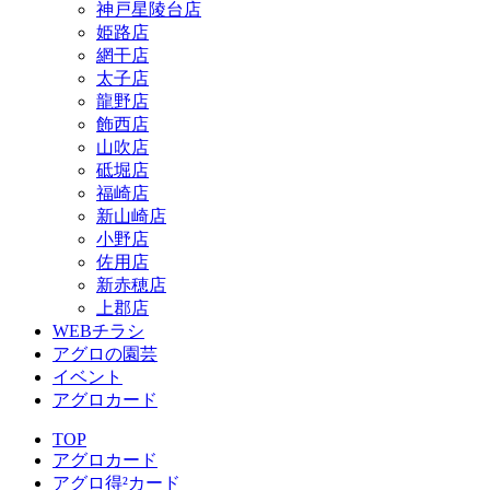
神戸星陵台店
姫路店
網干店
太子店
龍野店
飾西店
山吹店
砥堀店
福崎店
新山崎店
小野店
佐用店
新赤穂店
上郡店
WEBチラシ
アグロの園芸
イベント
アグロカード
TOP
アグロカード
アグロ得²カード