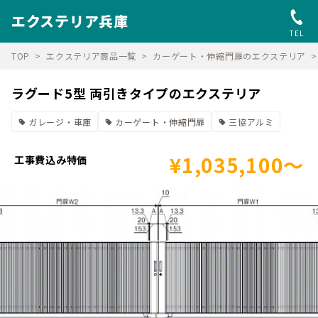
エクステリア兵庫
TEL
TOP
エクステリア商品一覧
カーゲート・伸縮門扉のエクステリア
ラグード5型 両引きタイプのエクステリア
ガレージ・車庫
カーゲート・伸縮門扉
三協アルミ
¥1,035,100～
工事費込み特価