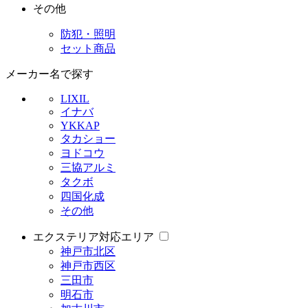
その他
防犯・照明
セット商品
メーカー名で探す
LIXIL
イナバ
YKKAP
タカショー
ヨドコウ
三協アルミ
タクボ
四国化成
その他
エクステリア対応エリア
神戸市北区
神戸市西区
三田市
明石市