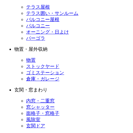
テラス屋根
テラス囲い・サンルーム
バルコニー屋根
バルコニー
オーニング・日よけ
パーゴラ
物置・屋外収納
物置
ストックヤード
ゴミステーション
倉庫・ガレージ
玄関・窓まわり
内窓・二重窓
窓シャッター
面格子・窓格子
風除室
玄関ドア