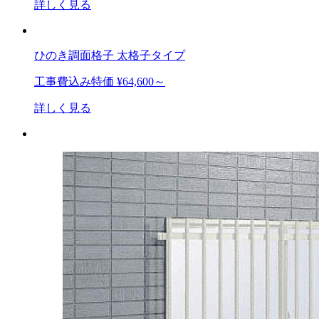
詳しく見る
ひのき調面格子 太格子タイプ
工事費込み特価
¥64,600～
詳しく見る