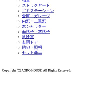
物置
ストックヤード
ゴミステーション
倉庫・ガレージ
内窓・二重窓
窓シャッター
面格子・窓格子
風除室
玄関ドア
防犯・照明
セット商品
Copyright (C) AGRO HOUSE. All Rights Reserved.