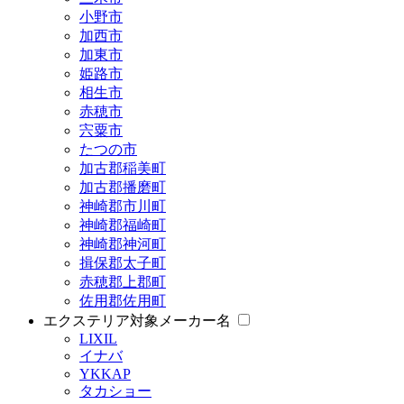
小野市
加西市
加東市
姫路市
相生市
赤穂市
宍粟市
たつの市
加古郡稲美町
加古郡播磨町
神崎郡市川町
神崎郡福崎町
神崎郡神河町
揖保郡太子町
赤穂郡上郡町
佐用郡佐用町
エクステリア対象メーカー名
LIXIL
イナバ
YKKAP
タカショー