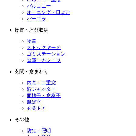
バルコニー
オーニング・日よけ
パーゴラ
物置・屋外収納
物置
ストックヤード
ゴミステーション
倉庫・ガレージ
玄関・窓まわり
内窓・二重窓
窓シャッター
面格子・窓格子
風除室
玄関ドア
その他
防犯・照明