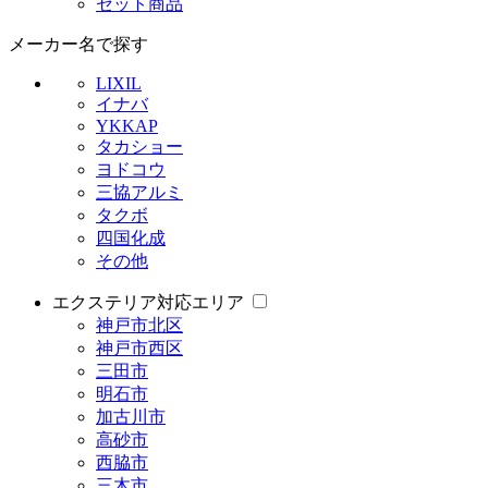
セット商品
メーカー名で探す
LIXIL
イナバ
YKKAP
タカショー
ヨドコウ
三協アルミ
タクボ
四国化成
その他
エクステリア対応エリア
神戸市北区
神戸市西区
三田市
明石市
加古川市
高砂市
西脇市
三木市