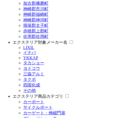
加古郡播磨町
神崎郡市川町
神崎郡福崎町
神崎郡神河町
揖保郡太子町
赤穂郡上郡町
佐用郡佐用町
エクステリア対象メーカー名
LIXIL
イナバ
YKKAP
タカショー
ヨドコウ
三協アルミ
タクボ
四国化成
その他
エクステリア商品カテゴリ
カーポート
サイクルポート
カーゲート・伸縮門扉