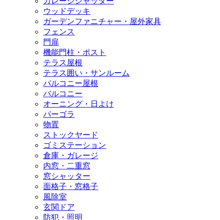
ガレージシャッター
ウッドデッキ
ガーデンファニチャー・屋外家具
フェンス
門扉
機能門柱・ポスト
テラス屋根
テラス囲い・サンルーム
バルコニー屋根
バルコニー
オーニング・日よけ
パーゴラ
物置
ストックヤード
ゴミステーション
倉庫・ガレージ
内窓・二重窓
窓シャッター
面格子・窓格子
風除室
玄関ドア
防犯・照明