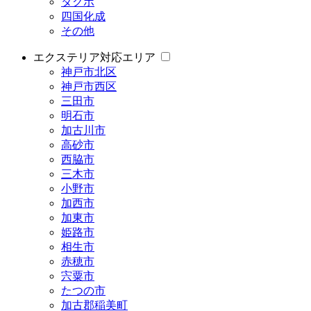
タクボ
四国化成
その他
エクステリア対応エリア
神戸市北区
神戸市西区
三田市
明石市
加古川市
高砂市
西脇市
三木市
小野市
加西市
加東市
姫路市
相生市
赤穂市
宍粟市
たつの市
加古郡稲美町