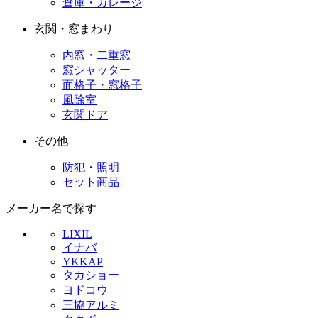
倉庫・ガレージ
玄関・窓まわり
内窓・二重窓
窓シャッター
面格子・窓格子
風除室
玄関ドア
その他
防犯・照明
セット商品
メーカー名で探す
LIXIL
イナバ
YKKAP
タカショー
ヨドコウ
三協アルミ