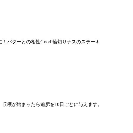
！バターとの相性Good!輪切りナスのステーキは絶品！
穫が始まったら追肥を10日ごとに与えます。果重が500～60