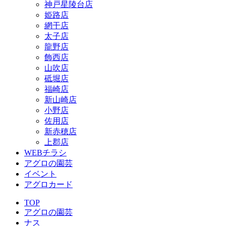
神戸星陵台店
姫路店
網干店
太子店
龍野店
飾西店
山吹店
砥堀店
福崎店
新山崎店
小野店
佐用店
新赤穂店
上郡店
WEBチラシ
アグロの園芸
イベント
アグロカード
TOP
アグロの園芸
ナス