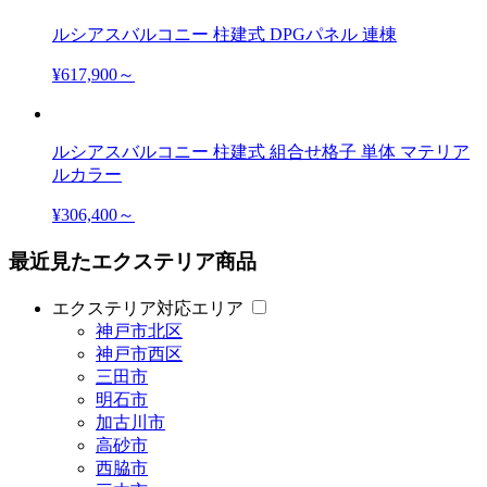
ルシアスバルコニー 柱建式 DPGパネル 連棟
¥617,900～
ルシアスバルコニー 柱建式 組合せ格子 単体 マテリア
ルカラー
¥306,400～
最近見たエクステリア商品
エクステリア対応エリア
神戸市北区
神戸市西区
三田市
明石市
加古川市
高砂市
西脇市