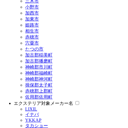
三木市
小野市
加西市
加東市
姫路市
相生市
赤穂市
宍粟市
たつの市
加古郡稲美町
加古郡播磨町
神崎郡市川町
神崎郡福崎町
神崎郡神河町
揖保郡太子町
赤穂郡上郡町
佐用郡佐用町
エクステリア対象メーカー名
LIXIL
イナバ
YKKAP
タカショー