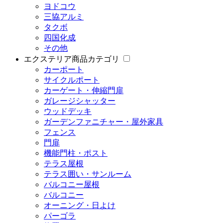
ヨドコウ
三協アルミ
タクボ
四国化成
その他
エクステリア商品カテゴリ
カーポート
サイクルポート
カーゲート・伸縮門扉
ガレージシャッター
ウッドデッキ
ガーデンファニチャー・屋外家具
フェンス
門扉
機能門柱・ポスト
テラス屋根
テラス囲い・サンルーム
バルコニー屋根
バルコニー
オーニング・日よけ
パーゴラ