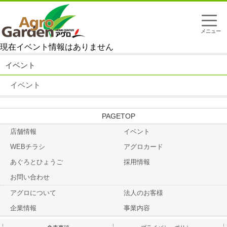
t
o
g
g
現在イベント情報はありません
l
e
n
イベント
a
v
イベント
i
g
a
t
TOP
i
o
店舗情報
イベント
n
WEBチラシ
アグロカード
あぐろとひょうご
採用情報
お問い合わせ
アグロについて
法人のお客様
企業情報
事業内容