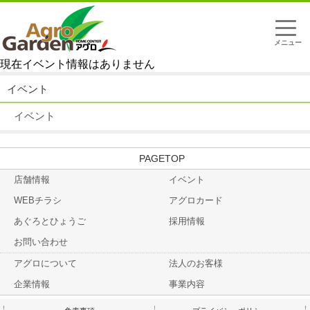
t
o
g
g
現在イベント情報はありません
l
e
n
イベント
a
v
イベント
i
g
a
t
TOP
i
o
店舗情報
イベント
n
WEBチラシ
アグロカード
あぐろとひょうご
採用情報
お問い合わせ
アグロについて
法人のお客様
企業情報
事業内容