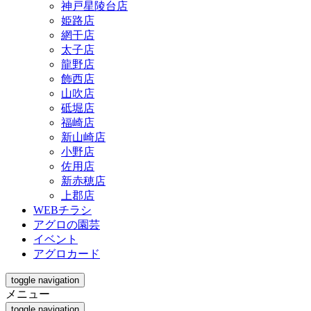
神戸星陵台店
姫路店
網干店
太子店
龍野店
飾西店
山吹店
砥堀店
福崎店
新山崎店
小野店
佐用店
新赤穂店
上郡店
WEBチラシ
アグロの園芸
イベント
アグロカード
toggle navigation
メニュー
toggle navigation