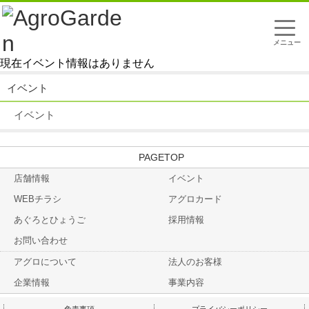
t
o
g
g
現在イベント情報はありません
l
e
n
イベント
a
v
イベント
i
g
a
t
TOP
i
o
店舗情報
イベント
n
WEBチラシ
アグロカード
あぐろとひょうご
採用情報
お問い合わせ
アグロについて
法人のお客様
企業情報
事業内容