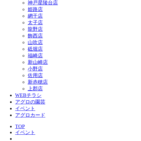
神戸星陵台店
姫路店
網干店
太子店
龍野店
飾西店
山吹店
砥堀店
福崎店
新山崎店
小野店
佐用店
新赤穂店
上郡店
WEBチラシ
アグロの園芸
イベント
アグロカード
TOP
イベント