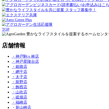
TOP
豊かなライフスタイルを提案するホームセンタ
店舗情報
・神戸駒ヶ林店
・神戸星陵台店
・姫路店
・網干店
・太子店
・龍野店
・飾西店
・山吹店
・砥堀店
・福崎店
・新山崎店