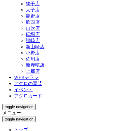
網干店
太子店
龍野店
飾西店
山吹店
砥堀店
福崎店
新山崎店
小野店
佐用店
新赤穂店
上郡店
WEBチラシ
アグロの園芸
イベント
アグロカード
toggle navigation
メニュー
toggle navigation
トップ