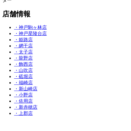
ター
店舗情報
・神戸駒ヶ林店
・神戸星陵台店
・姫路店
・網干店
・太子店
・龍野店
・飾西店
・山吹店
・砥堀店
・福崎店
・新山崎店
・小野店
・佐用店
・新赤穂店
・上郡店