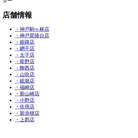
ター
店舗情報
・神戸駒ヶ林店
・神戸星陵台店
・姫路店
・網干店
・太子店
・龍野店
・飾西店
・山吹店
・砥堀店
・福崎店
・新山崎店
・小野店
・佐用店
・新赤穂店
・上郡店