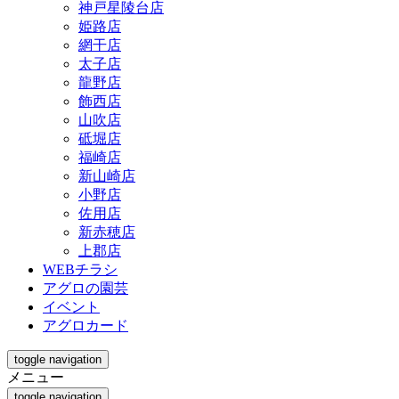
神戸星陵台店
姫路店
網干店
太子店
龍野店
飾西店
山吹店
砥堀店
福崎店
新山崎店
小野店
佐用店
新赤穂店
上郡店
WEBチラシ
アグロの園芸
イベント
アグロカード
toggle navigation
メニュー
toggle navigation